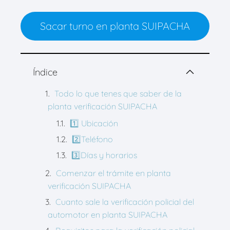
Sacar turno en planta SUIPACHA
Índice
Todo lo que tenes que saber de la
planta verificación SUIPACHA
1️⃣ Ubicación
2️⃣Teléfono
3️⃣Días y horarios
Comenzar el trámite en planta
verificación SUIPACHA
Cuanto sale la verificación policial del
automotor en planta SUIPACHA