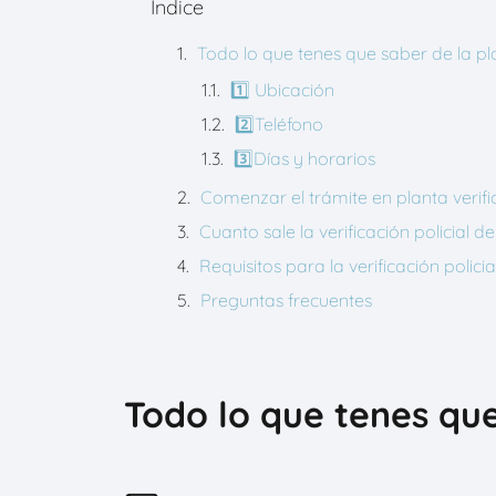
Índice
Todo lo que tenes que saber de la pl
1️⃣ Ubicación
2️⃣Teléfono
3️⃣Días y horarios
Comenzar el trámite en planta verif
Cuanto sale la verificación policial
Requisitos para la verificación poli
Preguntas frecuentes
Todo lo que tenes que