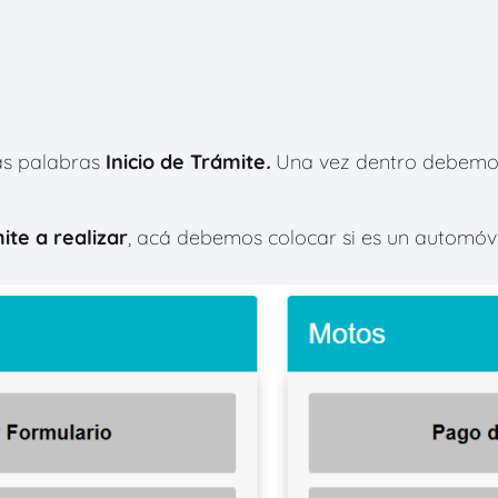
as palabras
Inicio de Trámite
.
Una vez dentro debemos
ite a realizar
, acá debemos colocar si es un automóvil