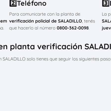
2️⃣Teléfono
3️
Para comunicarte con la planta de
La p
lem
verificación policial de SALADILLO
, tenés
SAL
a.
que hacerlo al número
0800-362-0098
.
juev
en planta verificación SALAD
ón SALADILLO solo tienes que seguir los siguientes pas