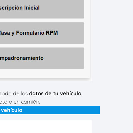
rtado de los
datos de tu vehículo
,
oto o un camión.
 vehículo