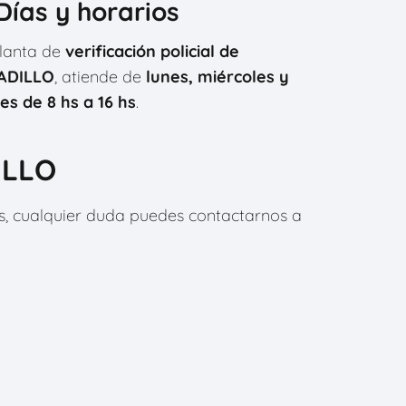
⃣Días y horarios
lanta de
verificación policial de
ADILLO
, atiende de
lunes, miércoles y
es de 8 hs a 16 hs
.
ILLO
os, cualquier duda puedes contactarnos a