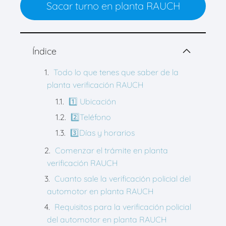
Sacar turno en planta RAUCH
Índice
Todo lo que tenes que saber de la
planta verificación RAUCH
1️⃣ Ubicación
2️⃣Teléfono
3️⃣Días y horarios
Comenzar el trámite en planta
verificación RAUCH
Cuanto sale la verificación policial del
automotor en planta RAUCH
Requisitos para la verificación policial
del automotor en planta RAUCH