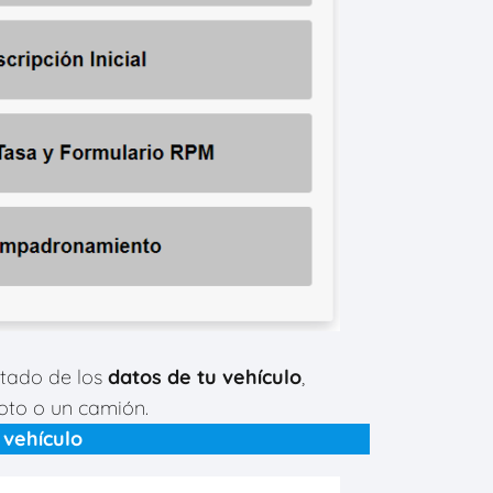
rtado de los
datos de tu vehículo
,
oto o un camión.
 vehículo