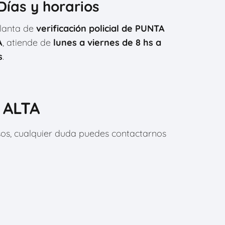
⃣Días y horarios
lanta de
verificación policial de PUNTA
A
, atiende de
lunes a viernes de 8 hs a
s
.
 ALTA
asos, cualquier duda puedes contactarnos