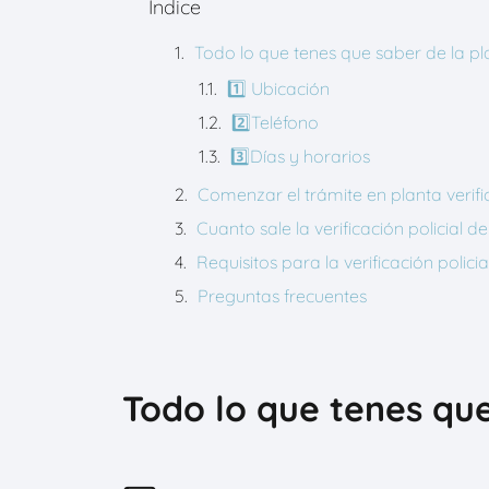
Índice
Todo lo que tenes que saber de la p
1️⃣ Ubicación
2️⃣Teléfono
3️⃣Días y horarios
Comenzar el trámite en planta veri
Cuanto sale la verificación policial
Requisitos para la verificación poli
Preguntas frecuentes
Todo lo que tenes que