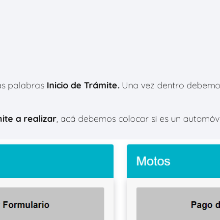
as palabras
Inicio de Trámite
.
Una vez dentro debemos
ite a realizar
, acá debemos colocar si es un automóvil