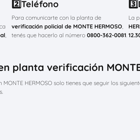
2️⃣Teléfono
3️
Para comunicarte con la planta de
La p
ca
verificación policial de MONTE HERMOSO
,
HE
al
,
tenés que hacerlo al número
0800-362-0081
.
12.3
 en planta verificación MON
ión MONTE HERMOSO solo tienes que seguir los siguien
s.