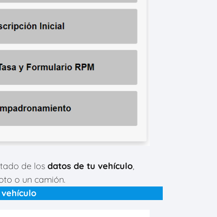
rtado de los
datos de tu vehículo
,
oto o un camión.
 vehículo