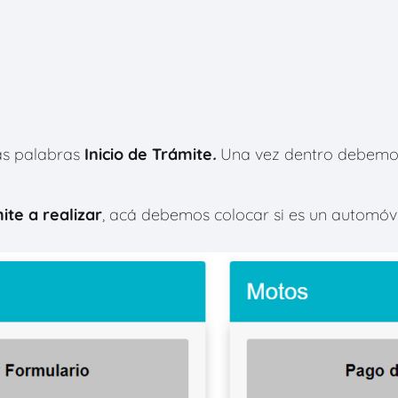
as palabras
Inicio de Trámite
.
Una vez dentro debemos
ite a realizar
, acá debemos colocar si es un automóvil