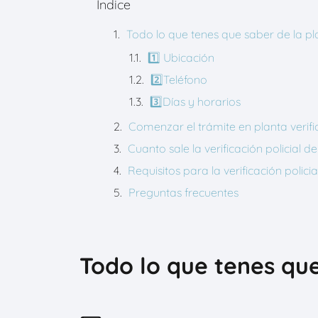
Índice
Todo lo que tenes que saber de la 
1️⃣ Ubicación
2️⃣Teléfono
3️⃣Días y horarios
Comenzar el trámite en planta ver
Cuanto sale la verificación polici
Requisitos para la verificación pol
Preguntas frecuentes
Todo lo que tenes qu