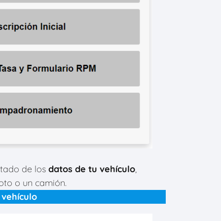
rtado de los
datos de tu vehículo
,
oto o un camión.
 vehículo