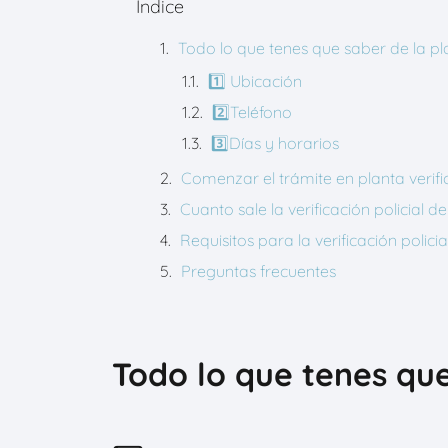
Índice
Todo lo que tenes que saber de la p
1️⃣ Ubicación
2️⃣Teléfono
3️⃣Días y horarios
Comenzar el trámite en planta veri
Cuanto sale la verificación policia
Requisitos para la verificación poli
Preguntas frecuentes
Todo lo que tenes qu