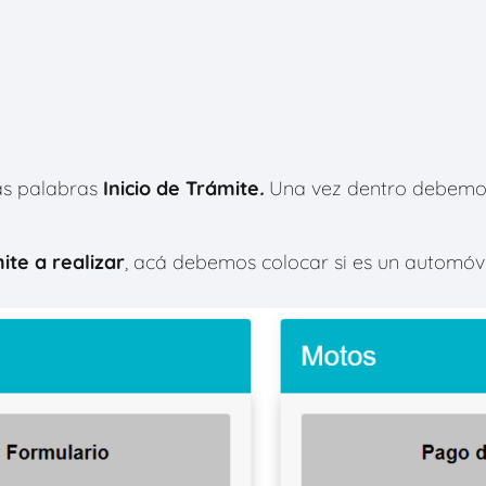
as palabras
Inicio de Trámite
.
Una vez dentro debemos
ite a realizar
, acá debemos colocar si es un automóvil