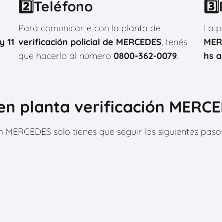
2️⃣Teléfono
3️
Para comunicarte con la planta de
La p
y 11
verificación policial de MERCEDES
, tenés
MER
e
que hacerlo al número
0800-362-0079
.
hs a
en planta verificación MERC
ón MERCEDES solo tienes que seguir los siguientes pas