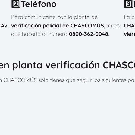
2️⃣Teléfono
3️
Para comunicarte con la planta de
La p
n
Av.
verificación policial de CHASCOMÚS
, tenés
CHA
que hacerlo al número
0800-362-0048
.
vier
en planta verificación CHA
ión CHASCOMÚS solo tienes que seguir los siguientes p