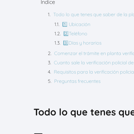
Índice
Todo lo que tenes que saber de la 
1️⃣ Ubicación
2️⃣Teléfono
3️⃣Días y horarios
Comenzar el trámite en planta ver
Cuanto sale la verificación policia
Requisitos para la verificación pol
Preguntas frecuentes
Todo lo que tenes qu