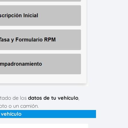
rtado de los
datos de tu vehículo
,
oto o un camión.
 vehículo