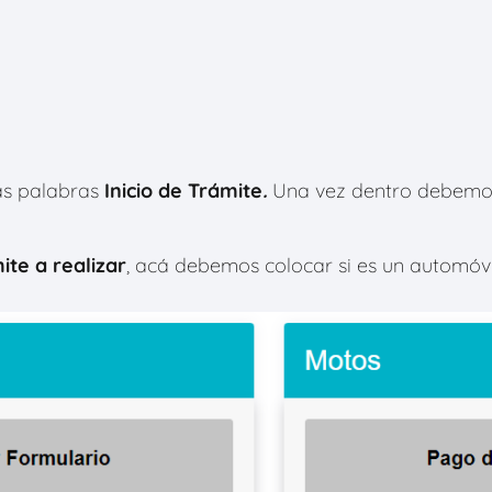
as palabras
Inicio de Trámite
.
Una vez dentro debemos
ite a realizar
, acá debemos colocar si es un automóvil